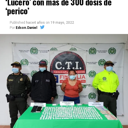
‘Lucero’ con más de 300 dosis de
‘perico’
Published
hace4 años
on
19 mayo, 2022
Por
Edson.Daniel