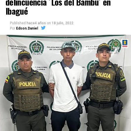
delincuencia ´Los del Bambú´ en
Ibagué
Published
hace4 años
on
18 julio, 2022
Por
Edson.Daniel