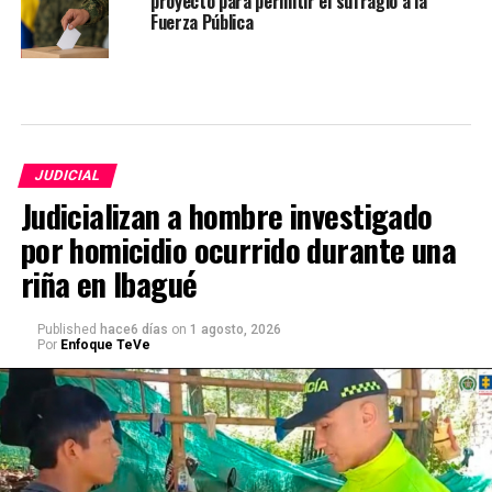
proyecto para permitir el sufragio a la
Fuerza Pública
JUDICIAL
Judicializan a hombre investigado
por homicidio ocurrido durante una
riña en Ibagué
Published
hace6 días
on
1 agosto, 2026
Por
Enfoque TeVe