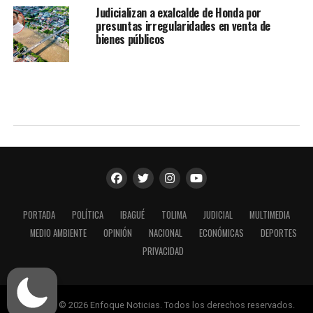
Judicializan a exalcalde de Honda por
presuntas irregularidades en venta de
bienes públicos
PORTADA
POLÍTICA
IBAGUÉ
TOLIMA
JUDICIAL
MULTIMEDIA
MEDIO AMBIENTE
OPINIÓN
NACIONAL
ECONÓMICAS
DEPORTES
PRIVACIDAD
Copyright © 2026 Enfoque Noticias. Todos los derechos reservados.