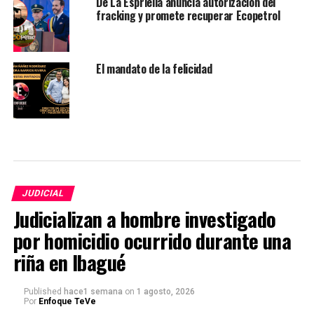
De La Espriella anuncia autorización del
fracking y promete recuperar Ecopetrol
El mandato de la felicidad
JUDICIAL
Judicializan a hombre investigado
por homicidio ocurrido durante una
riña en Ibagué
Published
hace1 semana
on
1 agosto, 2026
Por
Enfoque TeVe