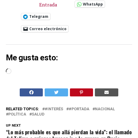
Entrada
WhatsApp
Telegram
Correo electrónico
Me gusta esto:
Cargando...
RELATED TOPICS:
#INTERÉS
#PORTADA
NACIONAL
POLÍTICA
SALUD
UP NEXT
“Lo más probable es que allá pierdan la vida”: el llamado