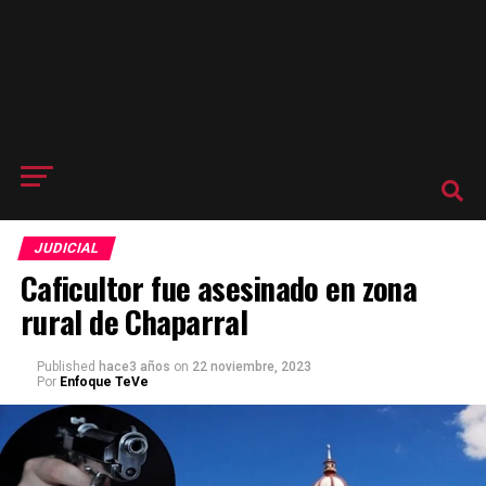
JUDICIAL
Caficultor fue asesinado en zona
rural de Chaparral
Published
hace3 años
on
22 noviembre, 2023
Por
Enfoque TeVe