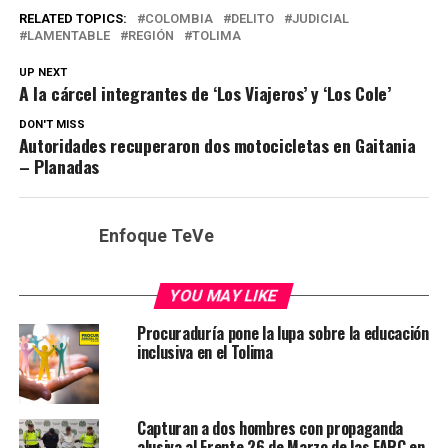
RELATED TOPICS:
COLOMBIA
DELITO
JUDICIAL
LAMENTABLE
REGIÓN
TOLIMA
UP NEXT
A la cárcel integrantes de ‘Los Viajeros’ y ‘Los Cole’
DON'T MISS
Autoridades recuperaron dos motocicletas en Gaitania
– Planadas
Enfoque TeVe
YOU MAY LIKE
Procuraduría pone la lupa sobre la educación
inclusiva en el Tolima
Capturan a dos hombres con propaganda
alusiva al Frente 26 de Marzo de las FARC en