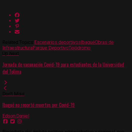
Related Topics:
Escenarios deportivos
Ibagué
Obras de
Infraestructura
Parque Deportivo
Tejódromo
Up Next
Jornada de vacunación Covid-19 para estudiantes de la Universidad
del Tolima
Don't Miss
Ibagué no reportó muertes por Covid-19
Edson.Daniel
Periodista del ámbito político administrativo y regional, con