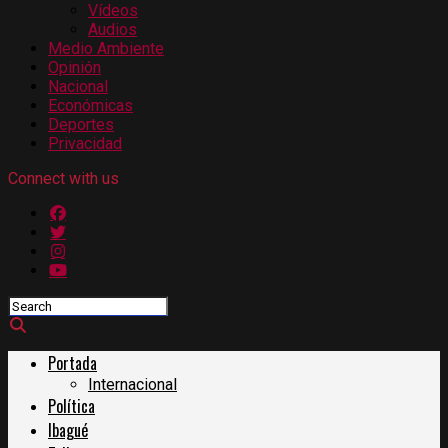
Vídeos
Audios
Medio Ambiente
Opinión
Nacional
Económicas
Deportes
Privacidad
Connect with us
Portada
Internacional
Política
Ibagué