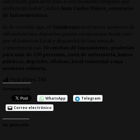
estructuras para darle paso a este moderno complejo que
disfrutarán todos”,
indicó
Juan Carlos Núñez, secretario
de Infraestructura.
Es de recordar que, el
Tejódromo
es el tercer proyecto de
infraestructura deportiva puesto en ejecución desde cero
por el Gobierno Local y dispondrá de una zona de
competencia con
10 canchas de lanzamiento, graderías
para más de 150 personas, zona de enfermería, baños
públicos, depósito, oficinas, local comercial y una
moderna cubierta.
Post Views:
245
Comparte esto:
WhatsApp
Telegram
Correo electrónico
Me gusta esto: