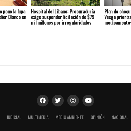
e pone la lupa
Hospital del Líbano: Procuraduría
Plan de choqu
dier Blanco en
exige suspender licitación de $79
Vesga prioriz
mil millones por irregularidades
medicamentos
JUDICIAL
MULTIMEDIA
MEDIO AMBIENTE
OPINIÓN
NACIONAL