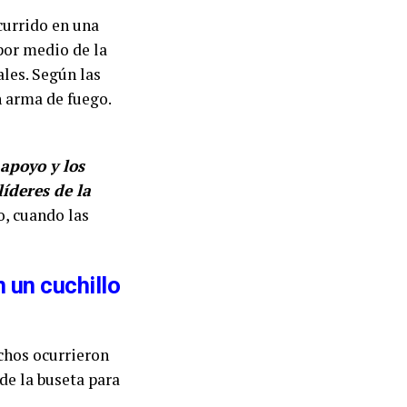
currido en una
por medio de la
ales. Según las
n arma de fuego.
apoyo y los
íderes de la
o, cuando las
 un cuchillo
echos ocurrieron
de la buseta para