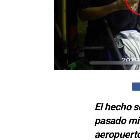
El hecho s
pasado mié
aeropuert