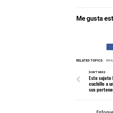
Me gusta est
RELATED TOPICS:
#A
DON'T MISS
Este sujeto
cuchillo a 
sus pertene
Enfoqu