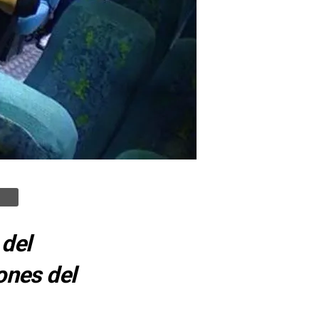
 del
ones del