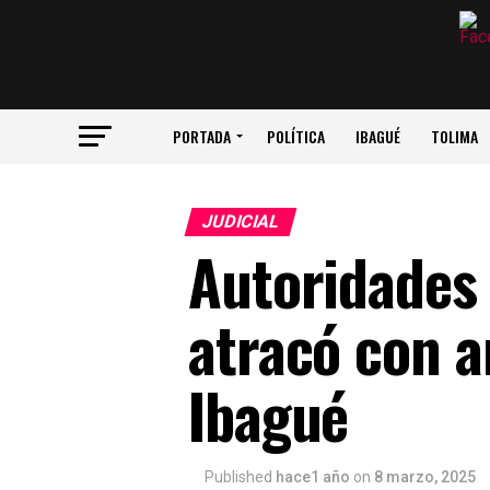
PORTADA
POLÍTICA
IBAGUÉ
TOLIMA
JUDICIAL
Autoridades 
atracó con 
Ibagué
Published
hace1 año
on
8 marzo, 2025