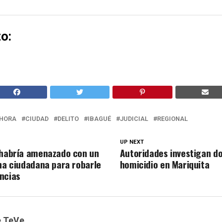
o:
HORA
CIUDAD
DELITO
IBAGUÉ
JUDICIAL
REGIONAL
UP NEXT
 habría amenazado con un
Autoridades investigan d
una ciudadana para robarle
homicidio en Mariquita
ncias
e TeVe