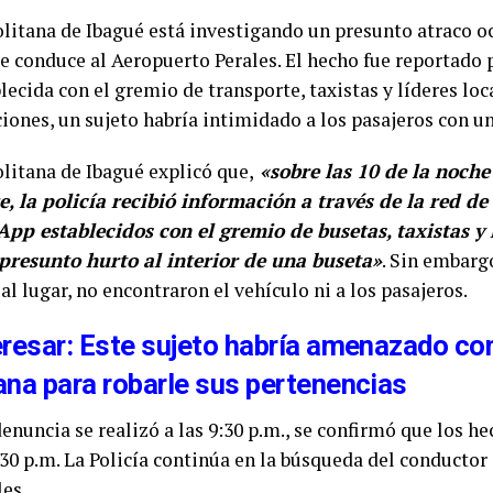
litana de Ibagué está investigando un presunto atraco o
ue conduce al Aeropuerto Perales. El hecho fue reportado 
lecida con el gremio de transporte, taxistas y líderes loc
ones, un sujeto habría intimidado a los pasajeros con u
litana de Ibagué explicó que,
«sobre las 10 de la noche
la policía recibió información a través de la red de 
p establecidos con el gremio de busetas, taxistas y l
presunto hurto al interior de una buseta»
. Sin embarg
al lugar, no encontraron el vehículo ni a los pasajeros.
eresar: Este sujeto habría amenazado con
ana para robarle sus pertenencias
denuncia se realizó a las 9:30 p.m., se confirmó que los h
:30 p.m. La Policía continúa en la búsqueda del conductor 
es.