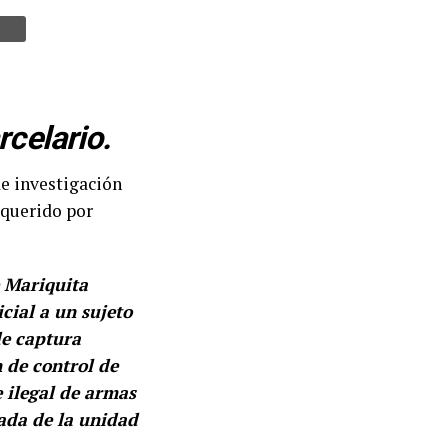
celario.
de investigación
equerido por
e Mariquita
ial a un sujeto
de captura
 de control de
e ilegal de armas
zada de la unidad