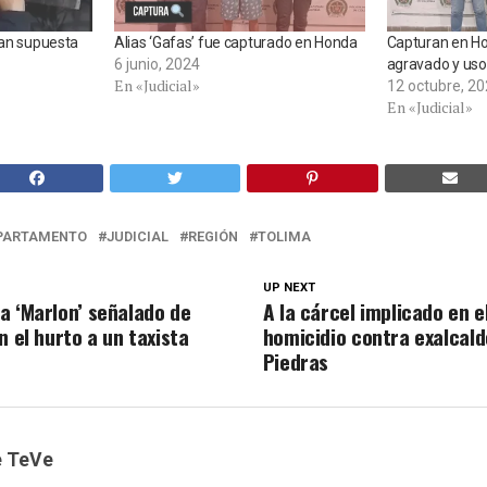
ian supuesta
Alias ‘Gafas’ fue capturado en Honda
Capturan en Ho
6 junio, 2024
agravado y uso
En «Judicial»
12 octubre, 2
En «Judicial»
PARTAMENTO
JUDICIAL
REGIÓN
TOLIMA
UP NEXT
a ‘Marlon’ señalado de
A la cárcel implicado en e
n el hurto a un taxista
homicidio contra exalcald
Piedras
e TeVe