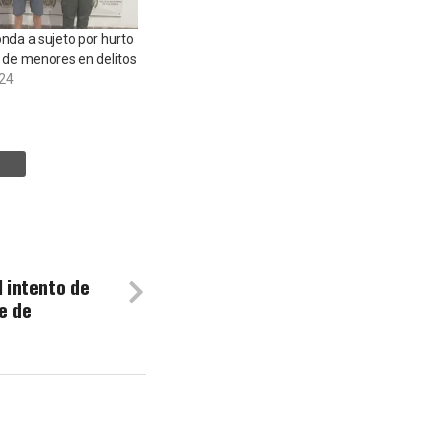
nda a sujeto por hurto
 de menores en delitos
024
l intento de
e de