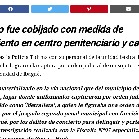
do fue cobijado con medida de
nto en centro penitenciario y car
as la Policía Tolima con su personal de la unidad básica 
nda, lograron la captura por orden judicial de un sujeto r
ciudad de Ibagué.
materializado en la vía nacional que del municipio d
 lugar donde uniformados capturaron por orden judic
do como ‘Metralleta’, a quien le figuraba una orden 
 por el juzgado segundo penal municipal con función
ué, por los delitos de concierto para delinquir y port
nvestigación realizada con la Fiscalía N°05 especiali
tigaciones de Neiva – Huila.