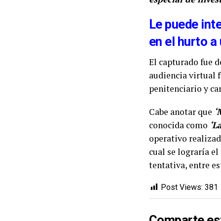
Le puede inte
en el hurto a
El capturado fue d
audiencia virtual
penitenciario y car
Cabe anotar que
‘
conocida como
‘L
operativo realiza
cual se lograría e
tentativa, entre e
Post Views:
381
Comparte es