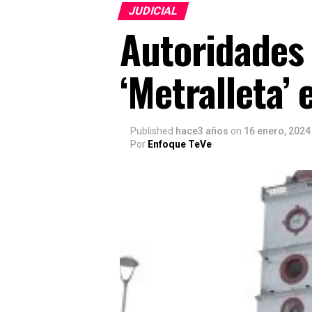
JUDICIAL
Autoridades 
‘Metralleta’
Published
hace3 años
on
16 enero, 2024
Por
Enfoque TeVe