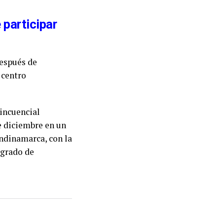
 participar
después de
 centro
lincuencial
de diciembre en un
ndinamarca, con la
 grado de