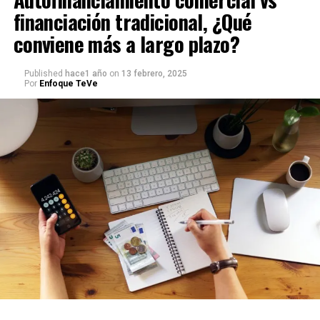
financiación tradicional, ¿Qué
conviene más a largo plazo?
Published
hace1 año
on
13 febrero, 2025
Por
Enfoque TeVe