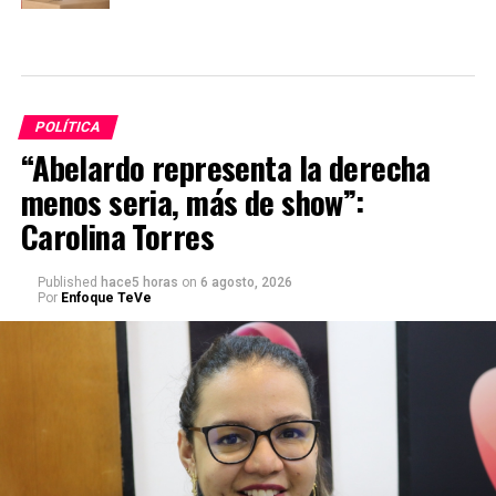
POLÍTICA
“Abelardo representa la derecha
menos seria, más de show”:
Carolina Torres
Published
hace5 horas
on
6 agosto, 2026
Por
Enfoque TeVe