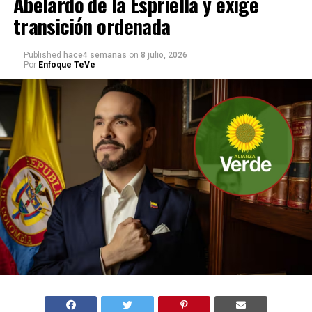
Abelardo de la Espriella y exige
transición ordenada
Published
hace4 semanas
on
8 julio, 2026
Por
Enfoque TeVe