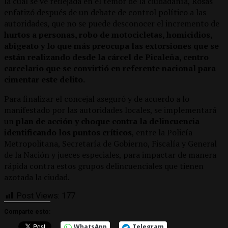
la cual se ve reflejada en el temor de la ciudadanía, Rosas
enfatizó después de un debate de control político a las
autoridades, que no se puede desconocer el incremento de
hurtos a personas, robo de motocicletas, homicidios,
abigeato y lo que más preocupa las extorsiones que se
están realizando desde la cárcel de Picaleña, centro
carcelario que se convirtió en referente nacional para
cimentar este delito.
Para finalizar el concejal aseguró y de acuerdo a lo
manifestado por las autoridades locales, se implementará
un
plan de acción y choque contra la delincuencia
identificando los puntos críticos
, entre la Policía
Metropolitana, Secretaría de Gobierno, Fiscalía y General
de la Nación y jueces especiales, para impactar de manera
rápida contra estos grupos delincuenciales que tienen
azotada la ciudad.
Post Views:
177
Comparte esto:
WhatsApp
Telegram