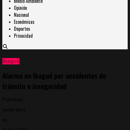
Medio Ambiente
Opinión
Nacional
Económicas
Deportes
Privacidad
Ibagué
Alarma en Ibagué por accidentes de
tránsito e inseguridad
Published
hace4 años
on