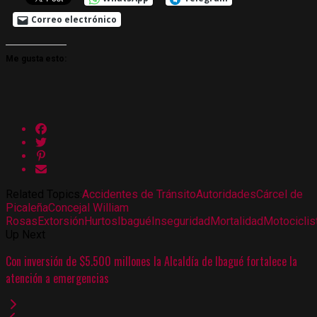
Correo electrónico
Me gusta esto:
Related Topics:
Accidentes de Tránsito
Autoridades
Cárcel de
Picaleña
Concejal William
Rosas
Extorsión
Hurtos
Ibagué
Inseguridad
Mortalidad
Motociclis
Up Next
Con inversión de $5.500 millones la Alcaldía de Ibagué fortalece la
atención a emergencias