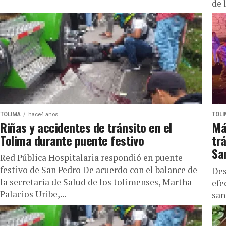
de 
TOLIMA
hace4 años
TOLI
Riñas y accidentes de tránsito en el
Má
Tolima durante puente festivo
tr
Sa
Red Pública Hospitalaria respondió en puente
festivo de San Pedro De acuerdo con el balance de
Des
la secretaria de Salud de los tolimenses, Martha
efe
Palacios Uribe,...
san
que