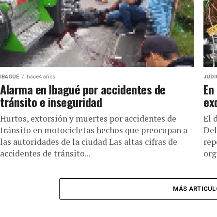
IBAGUÉ
hace4 años
JUDI
Alarma en Ibagué por accidentes de
En
tránsito e inseguridad
ex
Hurtos, extorsión y muertes por accidentes de
El 
tránsito en motocicletas hechos que preocupan a
Del
las autoridades de la ciudad Las altas cifras de
rep
accidentes de tránsito...
org
MÁS ARTICUL