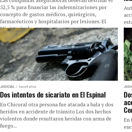
Las compañías aseguradoras deberán destinar el
52,5 % para financiar las indemnizaciones por
Aut
concepto de gastos médicos, quirúrgicos,
acc
farmacéuticos y hospitalarios por lesiones. El
est
Ministerio de...
hec
JUDICIAL
hace4 años
JUDI
Dos intentos de sicariato en El Espinal
Do
ac
En Chicoral otra persona fue atacada a bala y dos
Co
heridos en accidente de tránsito Los dos hechos
violentos donde resultaron heridas con arma de
En 
fuego...
enc