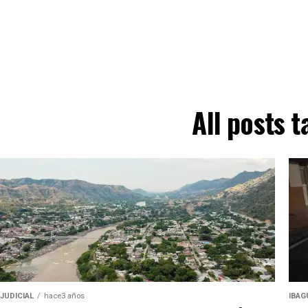
All posts 
JUDICIAL
hace3 años
IBAG