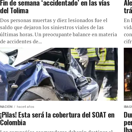
Fin de semana ‘accidentado’ en las vías
Al
del Tolima
tr
Dos personas muertas y diez lesionados fue el
En 
saldo que dejaron los siniestros viales de las
vid
últimas horas. Un preocupante balance en materia
con
de accidentes de...
cifr
NACIÓN
hace4 años
IBAG
¡Pilas! Esta será la cobertura del SOAT en
Du
Colombia
pe
Ib