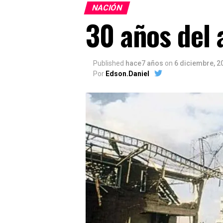
NACIÓN
30 años del 
Published
hace7 años
on
6 diciembre, 2
Por
Edson.Daniel