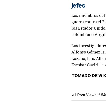
jefes
Los miembros del C
guerra contra el E
los
Estados Unido
colombiano
Virgil
Los investigadore
Alfonso Gómez Hin
Lozano, Luis Albe
Escobar Gaviria
co
TOMADO DE WIK
Post Views:
2.54