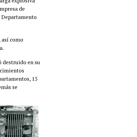
carga explosiva
Empresa de
l
Departamento
, así como
a
.
ó destruido en su
ecimientos
partamentos, 15
demás se