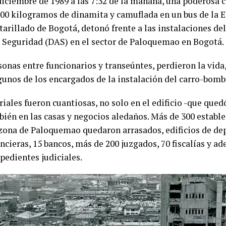
diciembre de 1989 a las 7:32 de la mañana, una poderosa 
 500 kilogramos de
dinamita
y camuflada en un bus de la 
arillado de Bogotá, detonó frente a las instalaciones de
 Seguridad
(DAS) en el sector de
Paloquemao
en
Bogotá.
sonas entre funcionarios y transeúntes, perdieron la vida
unos de los encargados de la instalación del
carro-bomb
iales fueron cuantiosas, no solo en el edificio -que qued
bién en las casas y negocios aledaños. Más de 300 establ
 zona de Paloquemao quedaron arrasados, edificios de de
ncieras, 15 bancos, más de 200 juzgados, 70 fiscalías y a
pedientes judiciales.