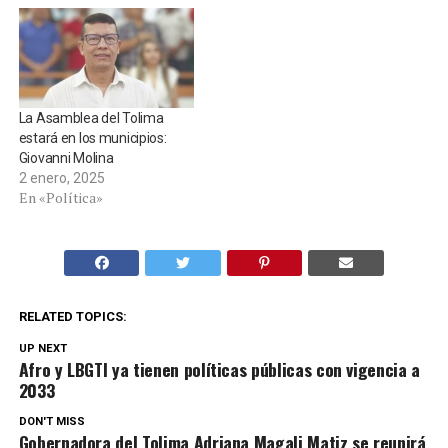
La Asamblea del Tolima
estará en los municipios:
Giovanni Molina
2 enero, 2025
En «Política»
RELATED TOPICS:
UP NEXT
Afro y LBGTI ya tienen políticas públicas con vigencia a
2033
DON'T MISS
Gobernadora del Tolima Adriana Magali Matiz se reunirá