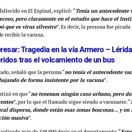
fallecido en El Espinal, explicó: “
Tenía un antecedente 
eceso, pero claramente en el estudio que hace el Inst
 que es virus silvestre
”. Es decir, la persona fue picad
e recibir la vacuna.
resar: Tragedia en la vía Armero – Lérid
ridos tras el volcamiento de un bus
rado, señaló que la persona “
no tenía el antecedente va
bajando de forma insistente por la vacuna
”.
atizó en que “
no tenemos ningún caso urbano, pero des
tentes
”, por lo que el llamado sigue siendo a vacunarse. “
ural dispersa, donde están esas zonas boscosas… y en 
ción masiva
”.
n aplicado más de 348.000 dosis en el departamento. “
Esto