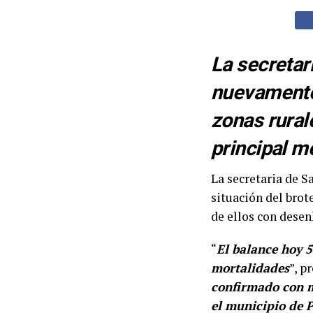
La secretar
nuevamente 
zonas rural
principal m
La secretaria de S
situación del brot
de ellos con desenl
“
El balance hoy 5
mortalidades
”, p
confirmado con m
el municipio de 