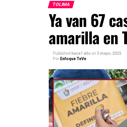
TOLIMA
Ya van 67 ca
amarilla en 
Published
hace1 año
on
5 mayo, 2025
Por
Enfoque TeVe