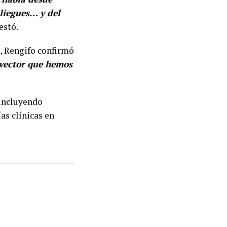
liegues… y del
estó.
a, Rengifo confirmó
o vector que hemos
 incluyendo
as clínicas en