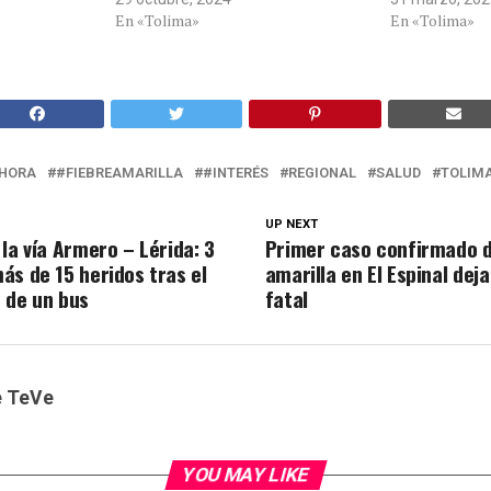
En «Tolima»
En «Tolima»
HORA
#FIEBREAMARILLA
#INTERÉS
REGIONAL
SALUD
TOLIM
UP NEXT
la vía Armero – Lérida: 3
Primer caso confirmado d
ás de 15 heridos tras el
amarilla en El Espinal dej
 de un bus
fatal
e TeVe
YOU MAY LIKE