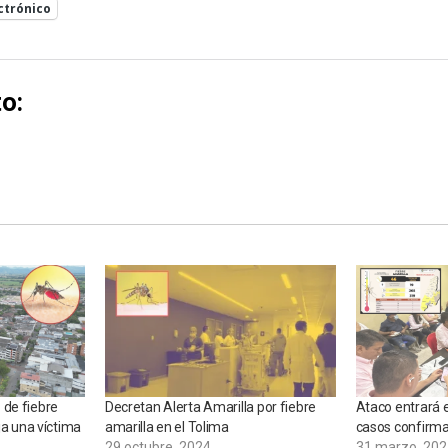
ctrónico
o:
 de fiebre
Decretan Alerta Amarilla por fiebre
Ataco entrará 
ja una víctima
amarilla en el Tolima
casos confirma
29 octubre, 2024
31 marzo, 202