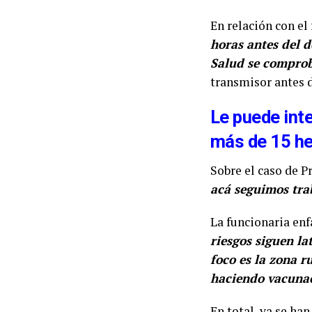
En relación con el 
horas antes del d
Salud se comprobó
transmisor antes d
Le puede inte
más de 15 he
Sobre el caso de P
acá seguimos tra
La funcionaria enf
riesgos siguen la
foco es la zona r
haciendo vacuna
En total, ya se ha