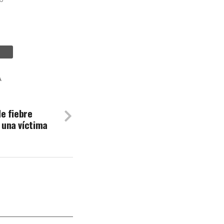
A
e fiebre
a una víctima