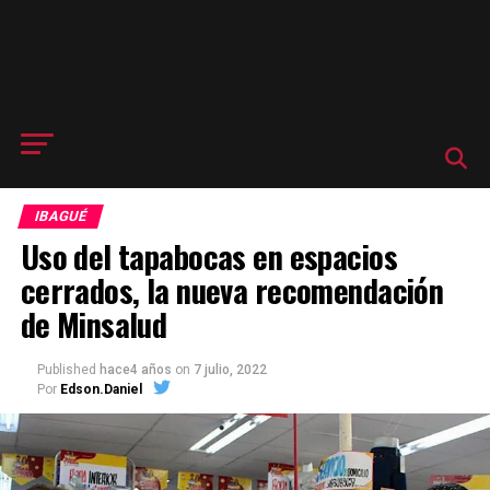
IBAGUÉ
Uso del tapabocas en espacios
cerrados, la nueva recomendación
de Minsalud
Published
hace4 años
on
7 julio, 2022
Por
Edson.Daniel