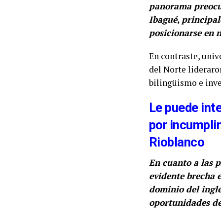
panorama preocup
Ibagué, principal
posicionarse en 
En contraste, unive
del Norte lideraro
bilingüismo e inve
Le puede int
por incumpli
Rioblanco
En cuanto a las p
evidente brecha e
dominio del inglé
oportunidades de 