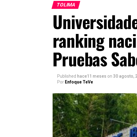
TOLIMA
Universidade
ranking naci
Pruebas Sab
Published
hace11 meses
on
30 agosto, 
Por
Enfoque TeVe