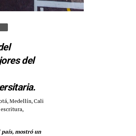
del
jores del
rsitaria.
otá, Medellín, Cali
escritura,
l país, mostró un