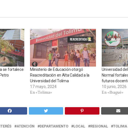
a se fortalece
Ministerio de Educación otorgó
Universidad del
Petro
Reacreditación en Alta Calidad a la
Normal fortale
Universidad del Tolima
futuros docent
17 mayo, 2024
10 junio, 2026
En «Tolima»
En «Ibagué»
NTERÉS
ATENCIÓN
DEPARTAMENTO
LOCAL
REGIONAL
TOLIMA