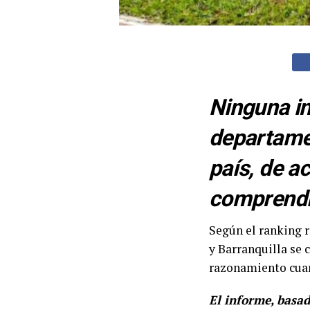
Ninguna in
departamen
país, de a
comprendía
Según el ranking r
y Barranquilla se 
razonamiento cuant
El informe, basad