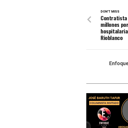
DON'T MISS
Contratista
millones po
hospitalari
Rioblanco
Enfoqu