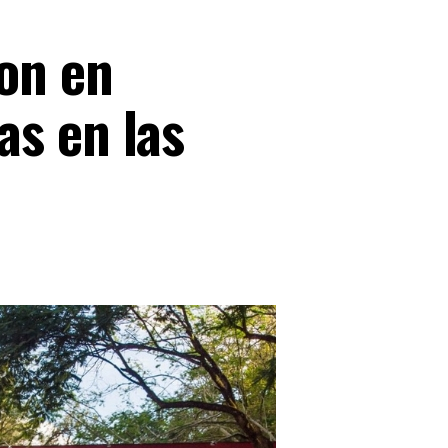
ron en
as en las