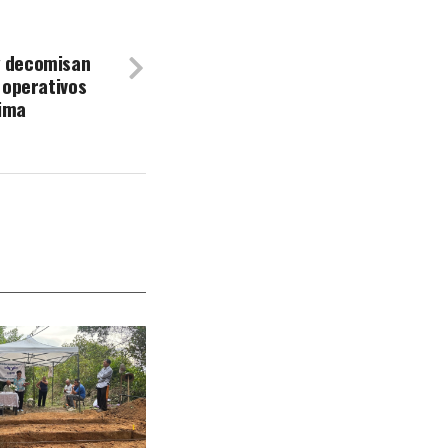
y decomisan
e operativos
lima