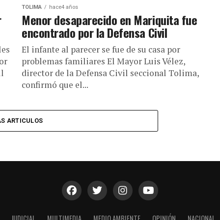
TOLIMA
hace4 años
r
Menor desaparecido en Mariquita fue
encontrado por la Defensa Civil
les
El infante al parecer se fue de su casa por
or
problemas familiares El Mayor Luis Vélez,
il
director de la Defensa Civil seccional Tolima,
confirmó que el...
S ARTICULOS
JUDICIAL
MULTIMEDIA
MEDIO AMBIENTE
OPINIÓN
NACIONAL