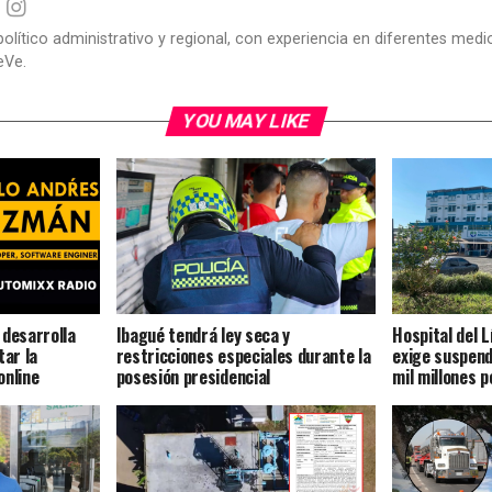
político administrativo y regional, con experiencia en diferentes me
eVe.
YOU MAY LIKE
 desarrolla
Ibagué tendrá ley seca y
Hospital del 
tar la
restricciones especiales durante la
exige suspend
online
posesión presidencial
mil millones p