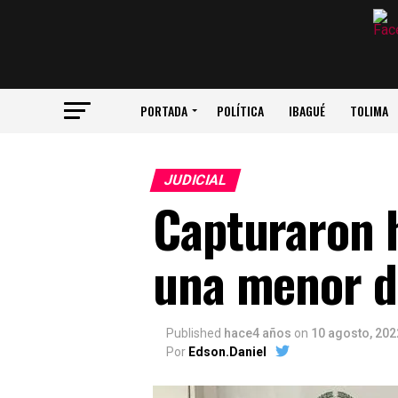
PORTADA
POLÍTICA
IBAGUÉ
TOLIMA
JUDICIAL
Capturaron 
una menor d
Published
hace4 años
on
10 agosto, 202
Por
Edson.Daniel