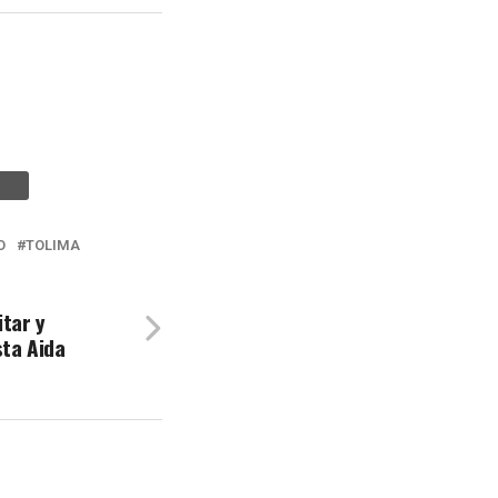
O
TOLIMA
itar y
sta Aida