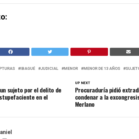
o:
PTURAS
IBAGUÉ
JUDICIAL
MENOR
MENOR DE 13 AÑOS
SUJET
UP NEXT
n sujeto por el delito de
Procuraduría pidió extrad
estupefaciente en el
condenar a la excongresi
Merlano
aniel