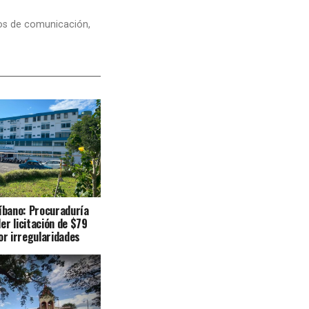
dios de comunicación,
Líbano: Procuraduría
er licitación de $79
or irregularidades