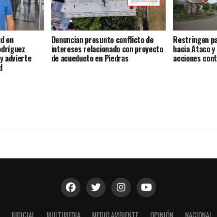
ud en
Denuncian presunto conflicto de
Restringen p
odríguez
intereses relacionado con proyecto
hacia Ataco y
 y advierte
de acueducto en Piedras
acciones contr
d
JUDICIAL
MULTIMEDIA
MEDIO AMBIENTE
OPINIÓN
NACIONAL