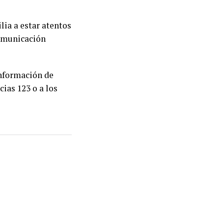
lia a estar atentos
comunicación
información de
cias 123 o a los