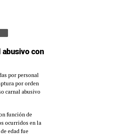
l abusivo con
das por personal
aptura por orden
so carnal abusivo
con función de
os ocurridos en la
 de edad fue