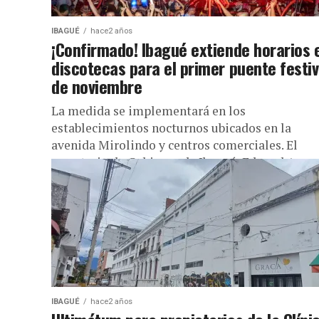
IBAGUÉ
hace2 años
¡Confirmado! Ibagué extiende horarios 
discotecas para el primer puente festi
de noviembre
La medida se implementará en los
establecimientos nocturnos ubicados en la
avenida Mirolindo y centros comerciales. El
secretario de Gobierno de Ibagué, Edward Amay
anunció la...
IBAGUÉ
hace2 años