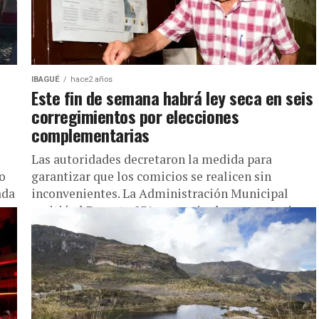
IBAGUÉ
hace2 años
Este fin de semana habrá ley seca en seis
corregimientos por elecciones
complementarias
Las autoridades decretaron la medida para
o
garantizar que los comicios se realicen sin
ada
inconvenientes. La Administración Municipal
emitió el Decreto 831 que estipula que, a partir...