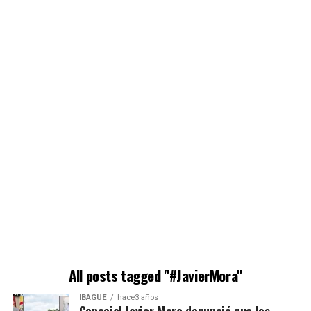
All posts tagged "#JavierMora"
IBAGUÉ
hace3 años
Concejal Javier Mora denunció que los