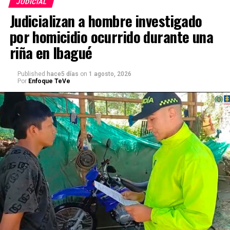
JUDICIAL
Judicializan a hombre investigado
por homicidio ocurrido durante una
riña en Ibagué
Published
hace5 días
on
1 agosto, 2026
Por
Enfoque TeVe