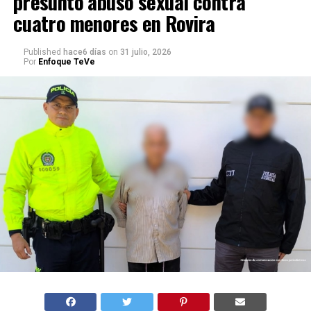
presunto abuso sexual contra
cuatro menores en Rovira
Published
hace6 días
on
31 julio, 2026
Por
Enfoque TeVe