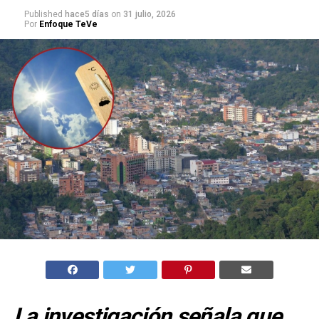
Published
hace5 días
on
31 julio, 2026
Por
Enfoque TeVe
La investigación señala que