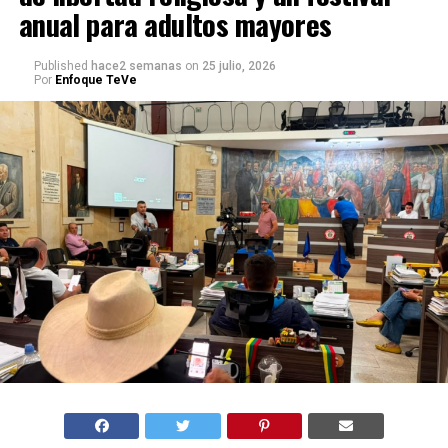
anual para adultos mayores
Published
hace2 semanas
on
25 julio, 2026
Por
Enfoque TeVe