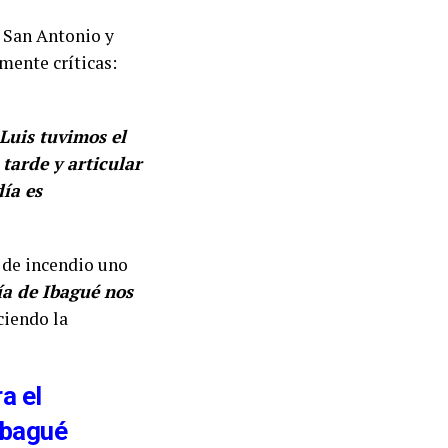
, San Antonio y
mente críticas:
Luis tuvimos el
tarde y articular
ía es
 de incendio uno
a de Ibagué nos
eciendo la
a el
Ibagué