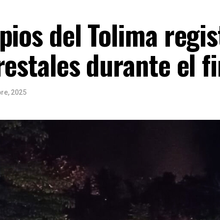
pios del Tolima regi
restales durante el 
re, 2025