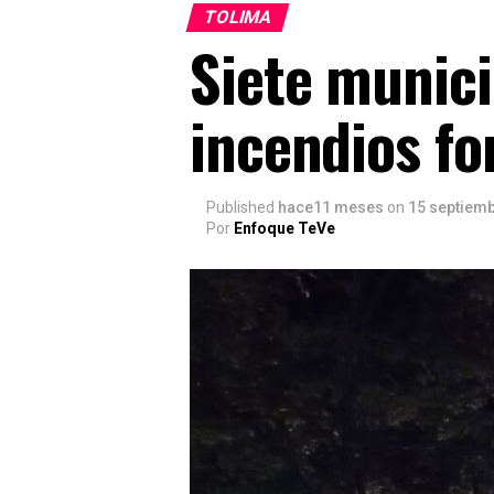
TOLIMA
Siete munici
incendios fo
Published
hace11 meses
on
15 septiemb
Por
Enfoque TeVe