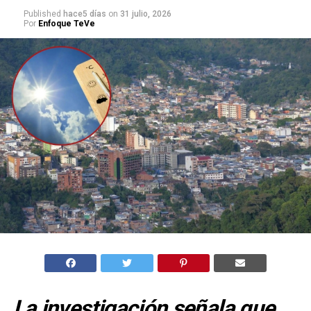
Published
hace5 días
on
31 julio, 2026
Por
Enfoque TeVe
La investigación señala que