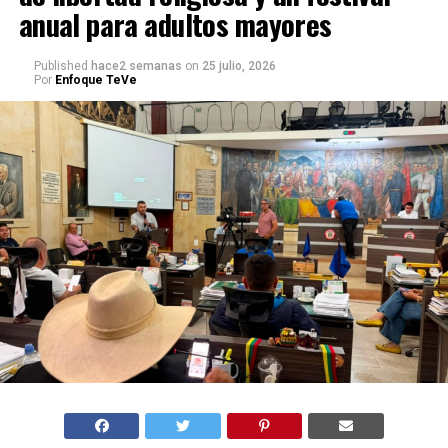
anual para adultos mayores
Published
hace2 semanas
on
25 julio, 2026
Por
Enfoque TeVe