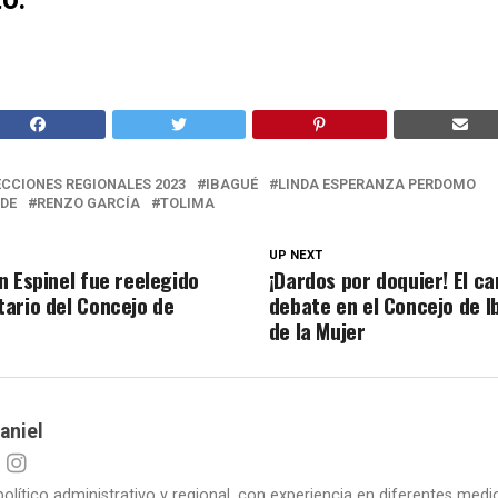
ECCIONES REGIONALES 2023
IBAGUÉ
LINDA ESPERANZA PERDOMO
RDE
RENZO GARCÍA
TOLIMA
UP NEXT
n Espinel fue reelegido
¡Dardos por doquier! El c
ario del Concejo de
debate en el Concejo de I
de la Mujer
aniel
político administrativo y regional, con experiencia en diferentes me