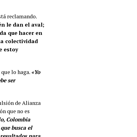
está reclamando.
n le dan el aval;
ada que hacer en
a colectividad
e estoy
 que lo haga.
«Yo
ebe ser
pulsión de Alianza
ión que no es
lo, Colombia
 que busca el
 resultados para