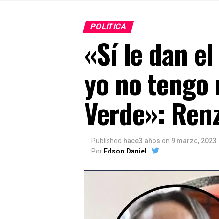
POLÍTICA
«Sí le dan e
yo no tengo 
Verde»: Ren
Published
hace3 años
on
9 marzo, 2023
Por
Edson.Daniel