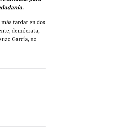
udadanía.
 más tardar en dos
rente, demócrata,
enzo García, no