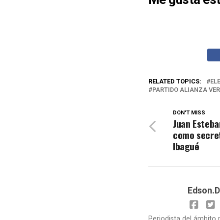
RELATED TOPICS:
EL
PARTIDO ALIANZA VE
DON'T MISS
Juan Esteba
como secret
Ibagué
Edson.D
Periodista del ámbito 