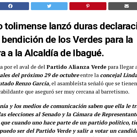
o tolimense lanzó duras declarac
a bendición de los Verdes para la
a a la Alcaldía de Ibagué.
a por el aval de del
Partido Alianza Verde
para llegar a
nales del próximo 29 de octubre
entre la
concejal Lind
utado Renzo García
, el asambleísta señaló que se tiene
 cabildante que aseguró ser muy cercana al barretismo.
ía y los medios de comunicación saben que ella le tr
as elecciones al Senado y la Cámara de Representante
 que cuando uno hace parte de un partido político, ti
puedo ser del Partido Verde y salir a votar un candid