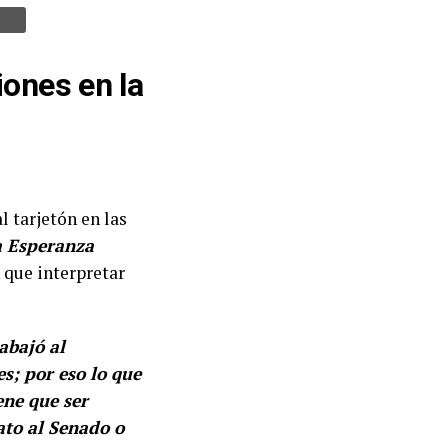
iones en la
l tarjetón en las
a Esperanza
n que interpretar
abajó al
s; por eso lo que
ene que ser
ato al Senado o