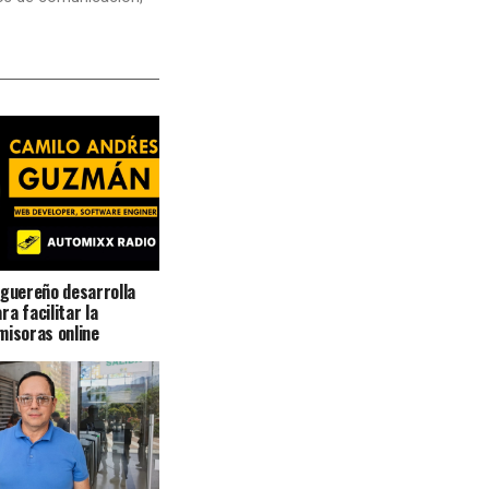
aguereño desarrolla
a facilitar la
misoras online