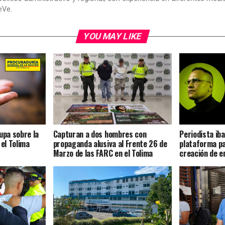
eVe.
YOU MAY LIKE
upa sobre la
Capturan a dos hombres con
Periodista ib
 el Tolima
propaganda alusiva al Frente 26 de
plataforma par
Marzo de las FARC en el Tolima
creación de e