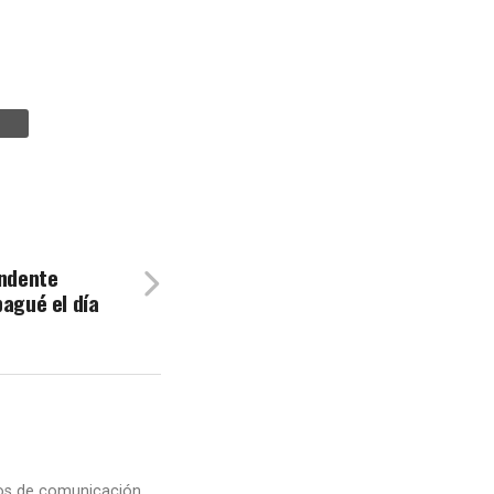
andente
bagué el día
dios de comunicación,