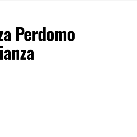
anza Perdomo
ianza