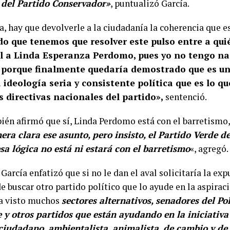
del Partido Conservador»
, puntualizó García.
a, hay que devolverle a la ciudadanía la coherencia que 
do que tenemos que resolver este pulso entre a quié
val a Linda Esperanza Perdomo, pues yo no tengo n
e porque finalmente quedaría demostrado que es un
 ideología seria y consistente política que es lo qu
 directivas nacionales del partido»,
sentenció.
én afirmó que sí, Linda Perdomo está con el barretismo,
era clara ese asunto, pero insisto, el Partido Verde d
esa lógica no está ni estará con el barretismo
«, agregó.
arcía enfatizó que si no le dan el aval solicitaría la ex
de buscar otro partido político que lo ayude en la aspirac
a visto muchos
sectores alternativos, senadores del Po
y otros partidos que están ayudando en la iniciativa
ciudadano, ambientalista, animalista, de cambio y de