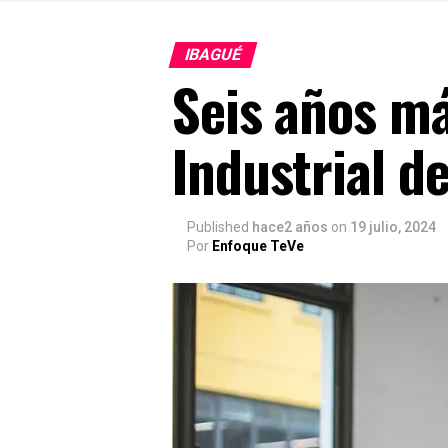
IBAGUÉ
Seis años má
Industrial d
Published
hace2 años
on
19 julio, 2024
Por
Enfoque TeVe