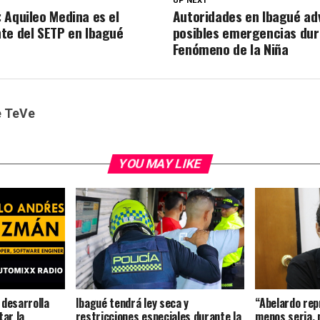
UP NEXT
 Aquileo Medina es el
Autoridades en Ibagué ad
te del SETP en Ibagué
posibles emergencias dur
Fenómeno de la Niña
e TeVe
YOU MAY LIKE
 desarrolla
Ibagué tendrá ley seca y
“Abelardo rep
tar la
restricciones especiales durante la
menos seria, 