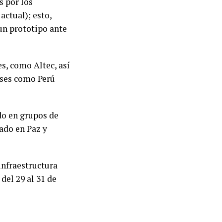
s por los
actual); esto,
un prototipo ante
s, como Altec, así
íses como Perú
do en grupos de
ado en Paz y
 infraestructura
del 29 al 31 de