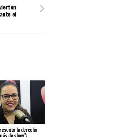
vierten
ante el
resenta la derecha
más de show”: