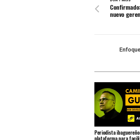
DON'T MISS
Confirmado:
nuevo geren
Enfoqu
Periodista ibaguereño
plataforma para facili