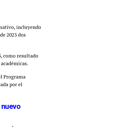
rmativo, incluyendo
sde 2023 dos
5, como resultado
s académicas.
 el Programa
lada por el
l nuevo