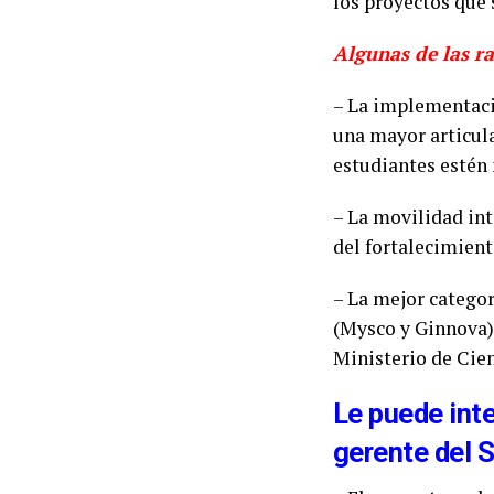
los proyectos que 
Algunas de las r
– La implementació
una mayor articul
estudiantes estén
– La movilidad in
del fortalecimient
– La mejor catego
(Mysco y Ginnova),
Ministerio de Cien
Le puede int
gerente del 