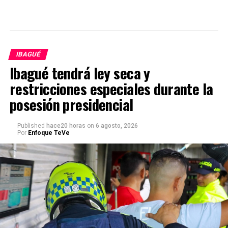
IBAGUÉ
Ibagué tendrá ley seca y
restricciones especiales durante la
posesión presidencial
Published
hace20 horas
on
6 agosto, 2026
Por
Enfoque TeVe