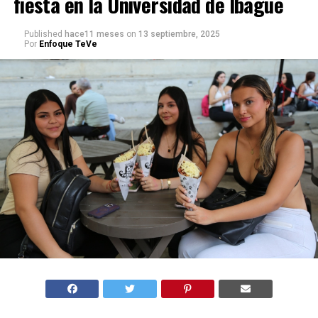
fiesta en la Universidad de Ibagué
Published
hace11 meses
on
13 septiembre, 2025
Por
Enfoque TeVe