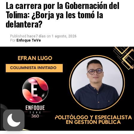
La carrera por la Gobernación del
Tolima: ¿Borja ya les tomó la
delantera?
Published
hace7 días
on
1 agosto, 2026
Por
Enfoque TeVe