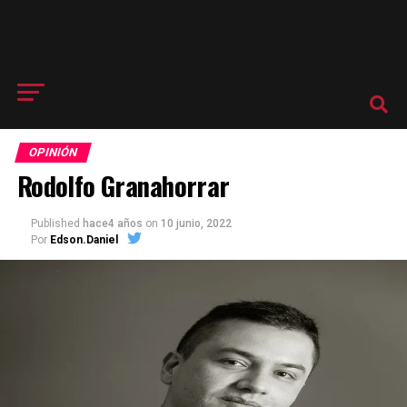
OPINIÓN
Rodolfo Granahorrar
Published
hace4 años
on
10 junio, 2022
Por
Edson.Daniel