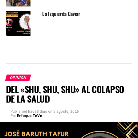
La Izquierda Caviar
OPINIÓN
DEL «SHU, SHU, SHU» AL COLAPSO
DE LA SALUD
Published
hace3 días
on
5 agosto, 2026
Por
Enfoque TeVe