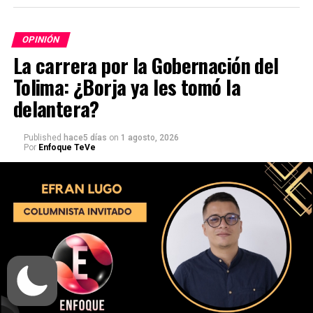
OPINIÓN
La carrera por la Gobernación del
Tolima: ¿Borja ya les tomó la
delantera?
Published
hace5 días
on
1 agosto, 2026
Por
Enfoque TeVe