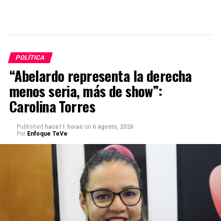
POLÍTICA
“Abelardo representa la derecha
menos seria, más de show”:
Carolina Torres
Published
hace11 horas
on
6 agosto, 2026
Por
Enfoque TeVe