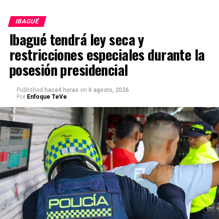
IBAGUÉ
Ibagué tendrá ley seca y
restricciones especiales durante la
posesión presidencial
Published
hace4 horas
on
6 agosto, 2026
Por
Enfoque TeVe