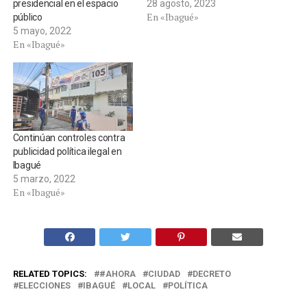
presidencial en el espacio
28 agosto, 2023
En «Ibagué»
público
5 mayo, 2022
En «Ibagué»
Continúan controles contra
publicidad política ilegal en
Ibagué
5 marzo, 2022
En «Ibagué»
RELATED TOPICS:
#AHORA
CIUDAD
DECRETO
ELECCIONES
IBAGUÉ
LOCAL
POLÍTICA