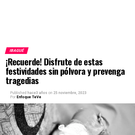
IBAGUÉ
¡Recuerde! Disfrute de estas
festividades sin pólvora y prevenga
tragedias
Published
hace3 años
on
25 noviembre, 2023
Por
Enfoque TeVe