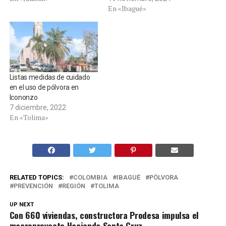
En «Ibagué»
Listas medidas de cuidado
en el uso de pólvora en
Icononzo
7 diciembre, 2022
En «Tolima»
RELATED TOPICS:
COLOMBIA
IBAGUÉ
PÓLVORA
PREVENCIÓN
REGIÓN
TOLIMA
UP NEXT
Con 660 viviendas, constructora Prodesa impulsa el
macroproyecto Hacienda Santa Cruz