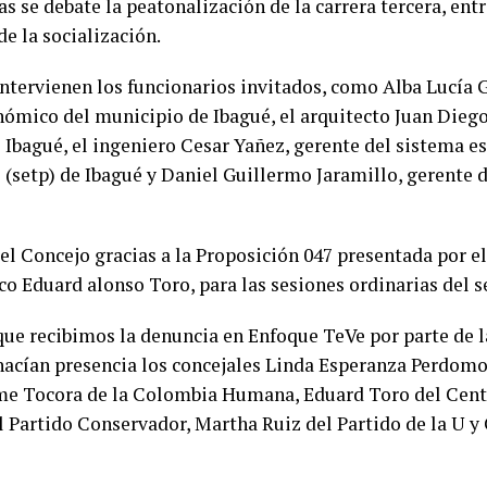
s se debate la peatonalización de la carrera tercera, entre
de la socialización.
tervienen los funcionarios invitados, como Alba Lucía G
ómico del municipio de Ibagué, el arquitecto Juan Diego
 Ibagué, el ingeniero Cesar Yañez, gerente del sistema e
 (setp) de Ibagué y Daniel Guillermo Jaramillo, gerente d
el Concejo gracias a la Proposición 047 presentada por el
o Eduard alonso Toro, para las sesiones ordinarias del 
ue recibimos la denuncia en Enfoque TeVe por parte de 
hacían presencia los concejales Linda Esperanza Perdomo
ime Tocora de la Colombia Humana, Eduard Toro del Cen
l Partido Conservador, Martha Ruiz del Partido de la U y