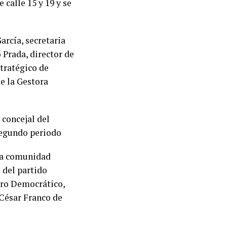
 calle 15 y 19 y se
arcía, secretaria
 Prada, director de
stratégico de
e la Gestora
 concejal del
segundo periodo
la comunidad
 del partido
tro Democrático,
 César Franco de