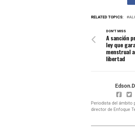
RELATED TOPICS:
AL
DON'T MISS
A sanción p
ley que gara
menstrual a
libertad
Edson.D
Periodista del ámbito 
director de Enfoque T