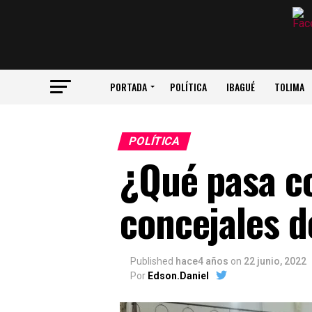
PORTADA
POLÍTICA
IBAGUÉ
TOLIMA
POLÍTICA
¿Qué pasa co
concejales d
Published
hace4 años
on
22 junio, 2022
Por
Edson.Daniel