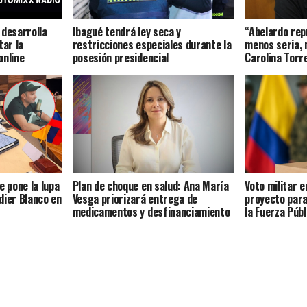
 desarrolla
Ibagué tendrá ley seca y
“Abelardo rep
tar la
restricciones especiales durante la
menos seria, 
online
posesión presidencial
Carolina Torr
e pone la lupa
Plan de choque en salud: Ana María
Voto militar 
dier Blanco en
Vesga priorizará entrega de
proyecto para
medicamentos y desfinanciamiento
la Fuerza Públ