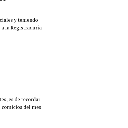
nciales y teniendo
 a la Registraduría
es, es de recordar
s comicios del mes