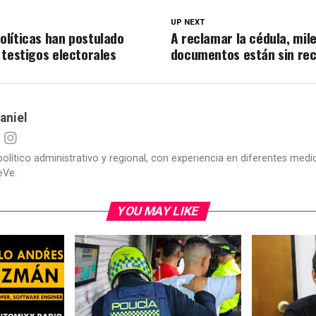
UP NEXT
líticas han postulado
A reclamar la cédula, mil
 testigos electorales
documentos están sin re
aniel
político administrativo y regional, con experiencia en diferentes me
eVe.
YOU MAY LIKE