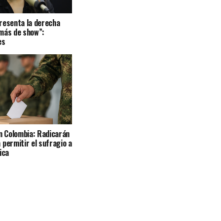
resenta la derecha
más de show”:
es
en Colombia: Radicarán
 permitir el sufragio a
ica