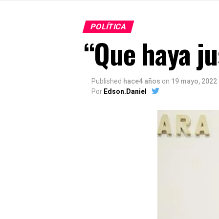
POLÍTICA
“Que haya ju
Published
hace4 años
on
19 mayo, 2022
Por
Edson.Daniel