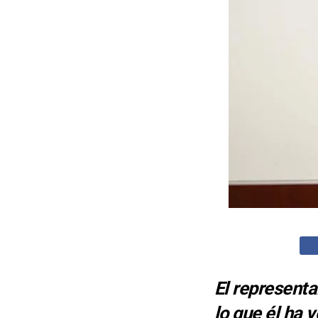
El represent
lo que él ha