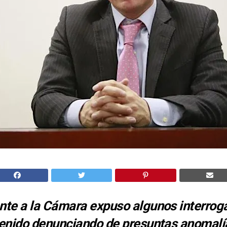
ante a la Cámara expuso algunos interrog
 venido denunciando de presuntas anomalí