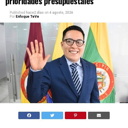
prioridades presupuestales
Published
hace2 días
on
4 agosto, 2026
Por
Enfoque TeVe