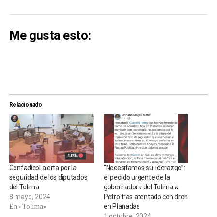
Me gusta esto:
Relacionado
Confadicol alerta por la
“Necesitamos su liderazgo”:
seguridad de los diputados
el pedido urgente de la
del Tolima
gobernadora del Tolima a
8 mayo, 2024
Petro tras atentado con dron
En «Tolima»
en Planadas
1 octubre, 2024