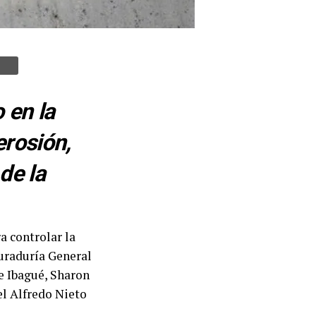
 en la
erosión,
de la
a controlar la
curaduría General
de Ibagué, Sharon
el Alfredo Nieto