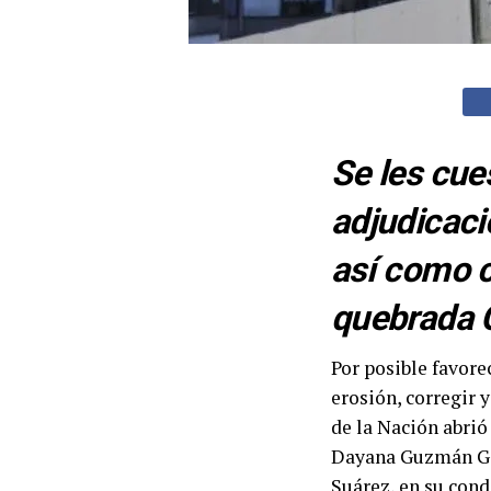
Se les cue
adjudicaci
así como co
quebrada C
Por posible favore
erosión, corregir 
de la Nación abrió
Dayana Guzmán Gon
Suárez, en su con