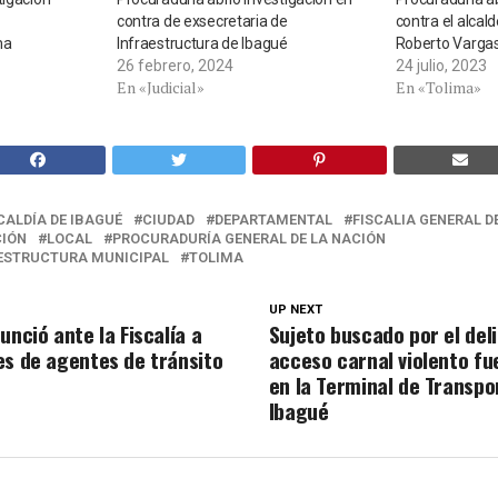
contra de exsecretaria de
contra el alcal
ma
Infraestructura de Ibagué
Roberto Varga
26 febrero, 2024
24 julio, 2023
En «Judicial»
En «Tolima»
CALDÍA DE IBAGUÉ
CIUDAD
DEPARTAMENTAL
FISCALIA GENERAL D
CIÓN
LOCAL
PROCURADURÍA GENERAL DE LA NACIÓN
AESTRUCTURA MUNICIPAL
TOLIMA
UP NEXT
unció ante la Fiscalía a
Sujeto buscado por el del
es de agentes de tránsito
acceso carnal violento f
en la Terminal de Transpo
Ibagué