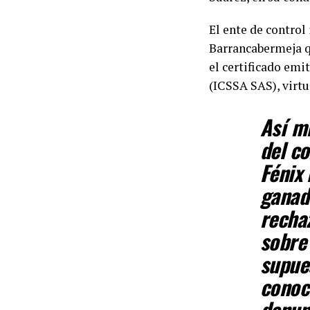
El ente de control
Barrancabermeja qu
el certificado emi
(ICSSA SAS), virtu
Así mi
del co
Fénix 
ganado
recha
sobre 
supue
conoc
denun