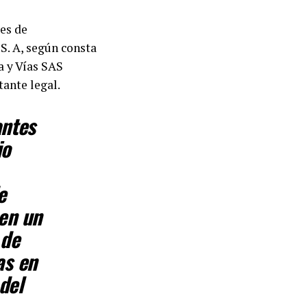
tes de
S. A, según consta
a y Vías SAS
ante legal.
antes
io
e
en un
 de
as en
del