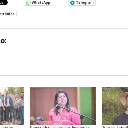
WhatsApp
Telegram
ctrónico
o:
tigación
Procuraduría abrió investigación en
Procuraduría ab