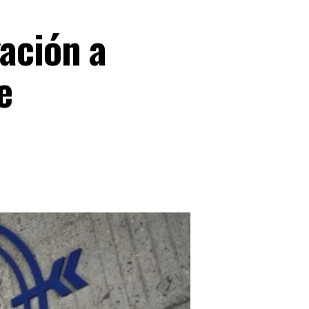
ación a
e