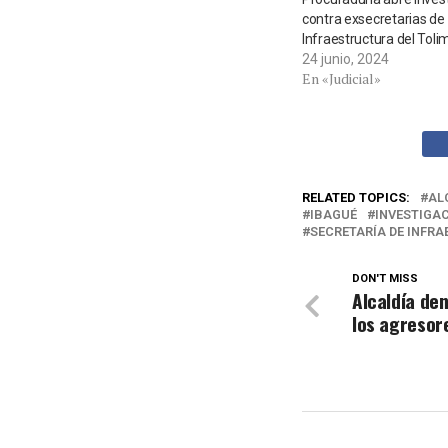
contra exsecretarias de
Infraestructura del Toli
24 junio, 2024
En «Judicial»
RELATED TOPICS:
AL
IBAGUÉ
INVESTIGA
SECRETARÍA DE INFR
DON'T MISS
Alcaldía den
los agresor