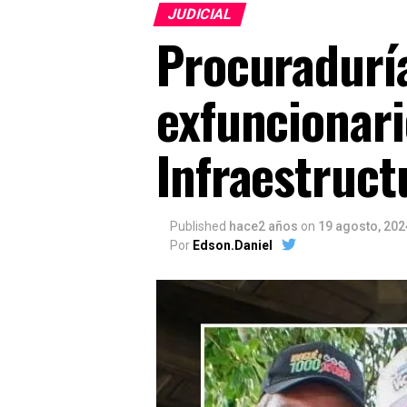
JUDICIAL
Procuraduría
exfuncionari
Infraestruct
Published
hace2 años
on
19 agosto, 202
Por
Edson.Daniel