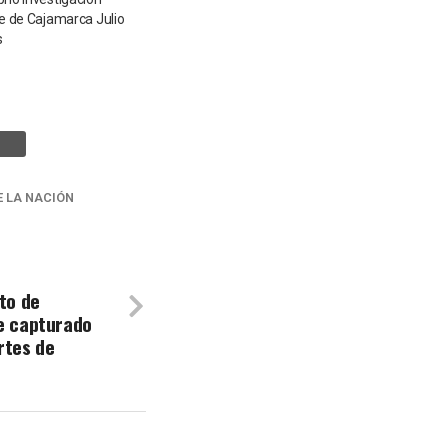
de de Cajamarca Julio
s
E LA NACIÓN
ito de
ue capturado
rtes de