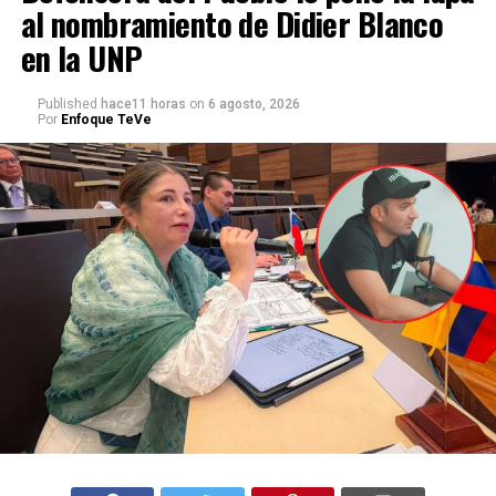
al nombramiento de Didier Blanco
en la UNP
Published
hace11 horas
on
6 agosto, 2026
Por
Enfoque TeVe