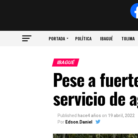
PORTADA
POLÍTICA
IBAGUÉ
TOLIMA
IBAGUÉ
Pese a fuerte
servicio de 
Published
hace4 años
on
19 abril, 2022
Por
Edson.Daniel