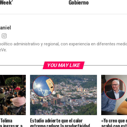
 Week´
Gobierno
aniel
político administrativo y regional, con experiencia en diferentes me
eVe.
YOU MAY LIKE
 Tolima
Estudio advierte que el calor
«Yo creo que 
a ingresar a
extremo reduce la productividad
acabó con est