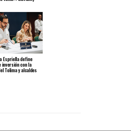
a Espriella define
 inversión con la
el Tolima y alcaldes