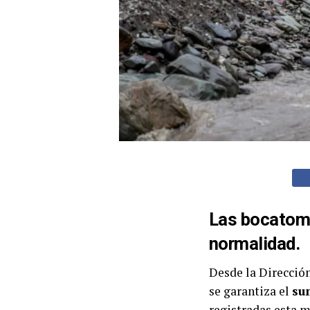
Las bocatoma
normalidad.
Desde la Direcció
se garantiza el
sum
registradas esta 