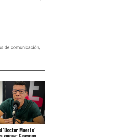
dios de comunicación,
el ‘Doctor Muerte’
a vaina»: Giovanny