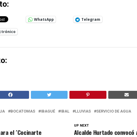
to:
WhatsApp
Telegram
ctrónico
o:
UA
BOCATOMAS
IBAGUÉ
IBAL
LLUVIAS
SERVICIO DE AGUA
UP NEXT
ara el ´Cocinarte
Alcalde Hurtado convocó 