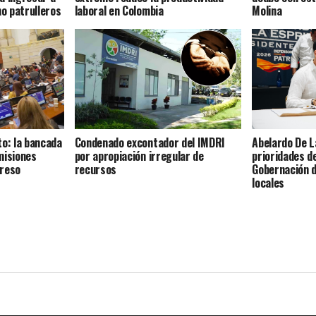
mo patrulleros
laboral en Colombia
Molina
to: la bancada
Condenado excontador del IMDRI
Abelardo De L
misiones
por apropiación irregular de
prioridades de
greso
recursos
Gobernación d
locales