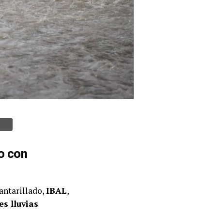
o con
antarillado,
IBAL
,
es lluvias