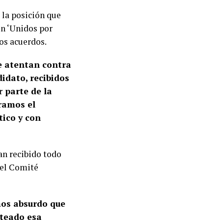
 la posición que
ón ‘Unidos por
os acuerdos.
e atentan contra
idato, recibidos
 parte de la
ramos el
tico y con
an recibido todo
del Comité
mos absurdo que
nteado esa