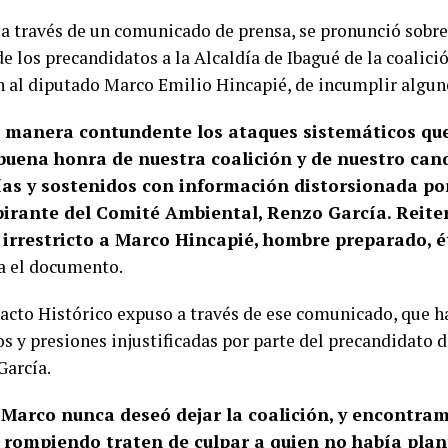
 a través de un comunicado de prensa, se pronunció sobre
 los precandidatos a la Alcaldía de Ibagué de la coalici
n al diputado Marco Emilio Hincapié, de incumplir algun
manera contundente los ataques sistemáticos qu
 buena honra de nuestra coalición y de nuestro cand
ías y sostenidos con información distorsionada por
irante del Comité Ambiental, Renzo García. Reite
 irrestricto a Marco Hincapié, hombre preparado, é
za el documento.
 Pacto Histórico expuso a través de ese comunicado, que h
s y presiones injustificadas por parte del precandidato 
García.
 Marco nunca deseó dejar la coalición, y encontra
n rompiendo traten de culpar a quien no había pla