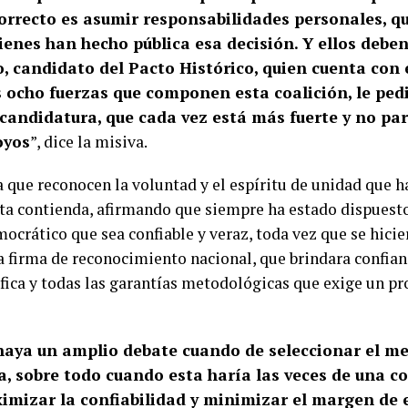
correcto es asumir responsabilidades personales, 
ienes han hecho pública esa decisión. Y ellos deben
o, candidato del Pacto Histórico, quien cuenta con 
as ocho fuerzas que componen esta coalición, le pe
candidatura, que cada vez está más fuerte y no par
oyos
”, dice la misiva.
que reconocen la voluntad y el espíritu de unidad que ha
ta contienda, afirmando que siempre ha estado dispuesto
rático que sea confiable y veraz, toda vez que se hicie
 firma de reconocimiento nacional, que brindara confian
fica y todas las garantías metodológicas que exige un pr
 haya un amplio debate cuando de seleccionar el 
a, sobre todo cuando esta haría las veces de una co
ximizar la confiabilidad y minimizar el margen de e