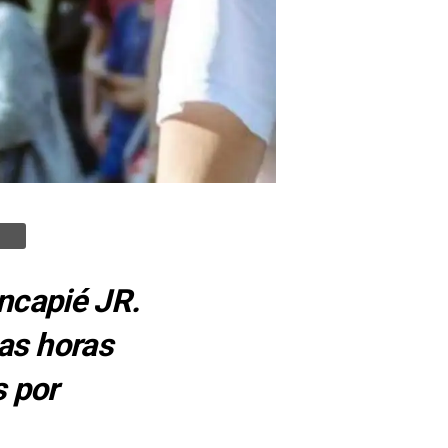
incapié JR.
as horas
s por