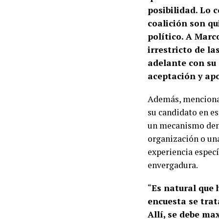
posibilidad. Lo 
coalición son qu
político. A Marc
irrestricto de l
adelante con su 
aceptación y ap
Además, menciona 
su candidato en es
un mecanismo democ
organización o una
experiencia especí
envergadura.
“
Es natural que
encuesta se trat
Allí, se debe ma