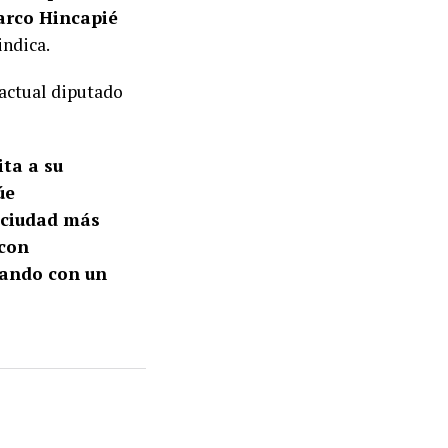
arco Hincapié
 indica.
 actual diputado
ita a su
úe
 ciudad más
 con
ñando con un