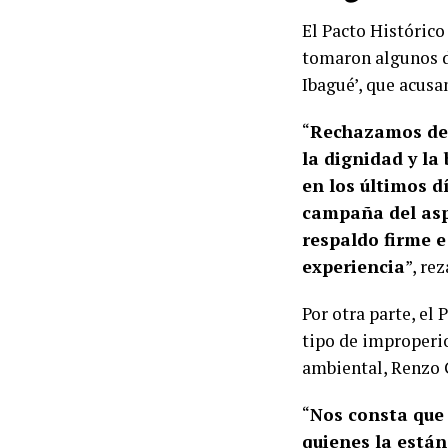
El Pacto Histórico
tomaron algunos de
Ibagué’, que acusa
“
Rechazamos de 
la dignidad y la
en los últimos d
campaña del asp
respaldo firme e
experiencia
”, re
Por otra parte, el
tipo de improperio
ambiental, Renzo 
“
Nos consta que
quienes la está