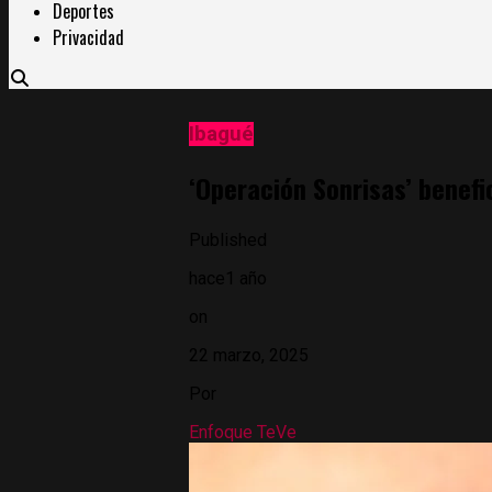
Deportes
Privacidad
Ibagué
‘Operación Sonrisas’ benefi
Published
hace1 año
on
22 marzo, 2025
Por
Enfoque TeVe