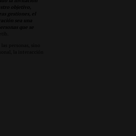
do la invitación
stro objetivo,
as gestiones, el
ración sea una
personas que se
tib.
 las personas, sino
onal, la interacción