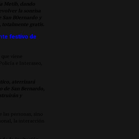
la Metib, dando
evolver la sonrisa
de San B0ernardo y
, totalmente gratis.
nte festivo de
r que viene
Policía e Interaseo,
ico, aterrizará
to de San Bernardo,
truirán y
e las personas, sino
onal, la interacción