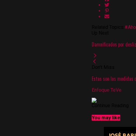
Related Topics:
#Aho
Up Next
Damnificados por desli
Don't Miss
Estas son las medidas 
Enfoque TeVe
Continue Reading
You may like