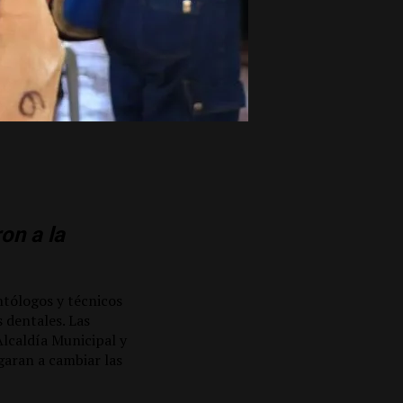
on a la
ontólogos y técnicos
s dentales. Las
Alcaldía Municipal y
garan a cambiar las