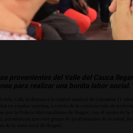
s provenientes del Valle del Cauca llegar
ense para realizar una bonita labor social.
l cielo, Cali, arribaron a la capital musical de Colombia 11 od
dos en regalar sonrisas, a través de la construcción de prótesi
s por la Policía Metropolitana de Ibagué, con el apoyo de la 
, permitieron que este grupo de profesionales de la salud, lle
es de la zona rural de Ibagué.