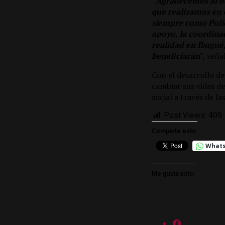
“
Agradecemos al do
que realizamos en 
siempre como Policí
apoyo, la coordina
realidad en Ibagué
beneficiarán
”, señ
Con el desarrollo de
cambiar sus vidas d
social a través de la
Post Views:
409
Comparte esto:
What
Me gusta esto: