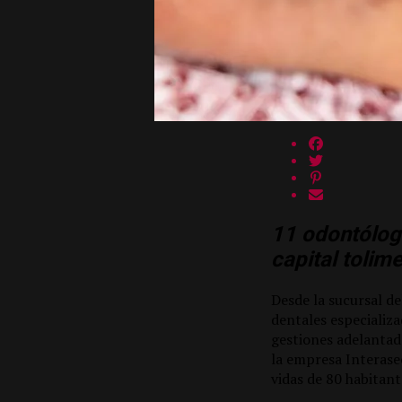
11 odontólogo
capital tolim
Desde la sucursal de
dentales especializa
gestiones adelantada
la empresa Interaseo
vidas de 80 habitant