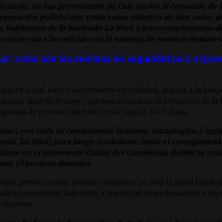
la tarde, un bus proveniente de Cali, arribo al comando de 
 operación policial que tenía como objetivo de alto valor, d
, habitantes de la hacienda La Miel, y los corregimientos 
enes se van a beneficiar con la entrega de prótesis dentales
ar: Estas son las medidas de seguridad para el pue
pacto social nace y se convierte en realidad, gracias a la labo
dación ‘Andrés Bedoya’, quienes aceptaron la invitación de la 
ograma de prótesis dentales en la capital del Tolima.
isas’, con todo su componente humano, tecnológico y logíst
nda ‘La Miel’, para luego trasladarse hasta el corregimien
ándose en el imponente Cañón del Combeima, donde se cons
mas 15 prótesis dentales.
 esta gestión social, se busca impactar no solo la salud bucal d
esde lo emocional, logrando, a través del empoderamiento pers
s sonrisas.