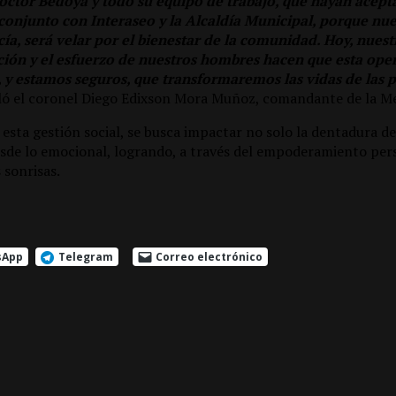
ctor Bedoya y todo su equipo de trabajo, que hayan acepta
conjunto con Interaseo y la Alcaldía Municipal, porque nue
a, será velar por el bienestar de la comunidad. Hoy, nuestr
ción y el esfuerzo de nuestros hombres hacen que esta ope
, y estamos seguros, que transformaremos las vidas de las 
aló el coronel Diego Edixson Mora Muñoz, comandante de la Me
 esta gestión social, se busca impactar no solo la dentadura de
esde lo emocional, logrando, a través del empoderamiento pers
s sonrisas.
sApp
Telegram
Correo electrónico