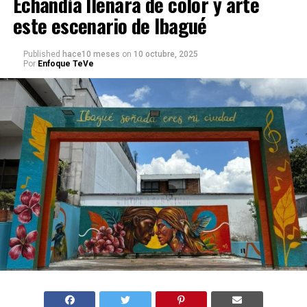
Echandía llenará de color y arte
este escenario de Ibagué
Published
hace10 meses
on
10 octubre, 2025
Por
Enfoque TeVe