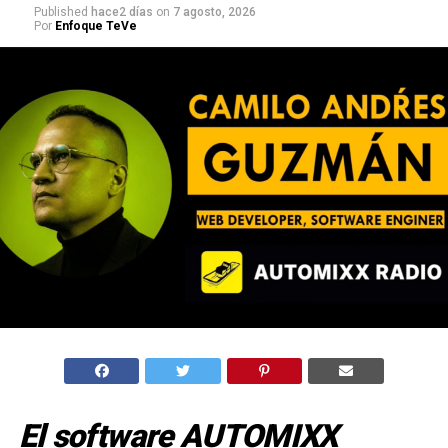
Published
hace2 días
on
7 agosto, 2026
Por
Enfoque TeVe
El software AUTOMIXX