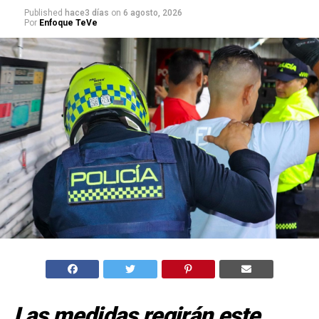
Published
hace3 días
on
6 agosto, 2026
Por
Enfoque TeVe
Las medidas regirán este