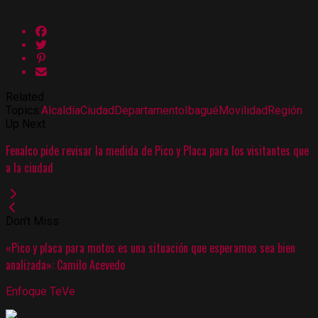
Related
Topics:
Alcaldía
Ciudad
Departamento
Ibagué
Movilidad
Región
Up Next
Fenalco pide revisar la medida de Pico y Placa para los visitantes que
a la ciudad
Don't Miss
«Pico y placa para motos es una situación que esperamos sea bien
analizada»: Camilo Acevedo
Enfoque TeVe