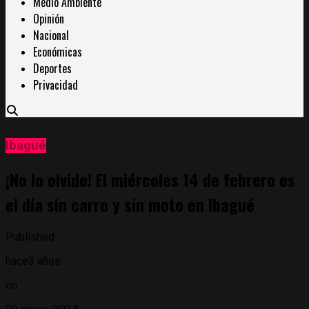
Medio Ambiente
Opinión
Nacional
Económicas
Deportes
Privacidad
Ibagué
¡No lo olvide! El miércoles 14 de febrero es
el día sin carro y sin moto en Ibagué
Published
hace3 años
on