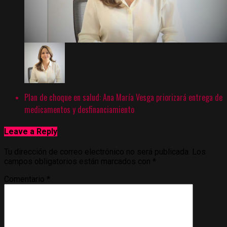
Plan de choque en salud: Ana María Vesga priorizará entrega de
medicamentos y desfinanciamiento
Leave a Reply
Tu dirección de correo electrónico no será publicada.
Los
campos obligatorios están marcados con
*
Comentario
*