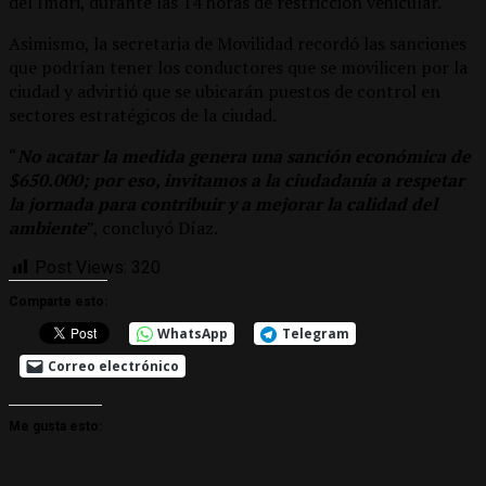
del Imdri, durante las 14 horas de restricción vehicular.
Asimismo, la secretaria de Movilidad recordó las sanciones
que podrían tener los conductores que se movilicen por la
ciudad y advirtió que se ubicarán puestos de control en
sectores estratégicos de la ciudad.
“
No acatar la medida genera una sanción económica de
$650.000; por eso, invitamos a la ciudadanía a respetar
la jornada para contribuir y a mejorar la calidad del
ambiente
”, concluyó Díaz.
Post Views:
320
Comparte esto:
WhatsApp
Telegram
Correo electrónico
Me gusta esto: