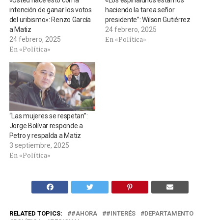
«Usted hace esto con la
«Los espinalunos estamos
intención de ganar los votos
haciendo la tarea señor
del uribismo»: Renzo García
presidente”: Wilson Gutiérrez
a Matiz
24 febrero, 2025
En «Política»
24 febrero, 2025
En «Política»
“Las mujeres se respetan”:
Jorge Bolívar responde a
Petro y respalda a Matiz
3 septiembre, 2025
En «Política»
RELATED TOPICS:
#AHORA
#INTERÉS
DEPARTAMENTO