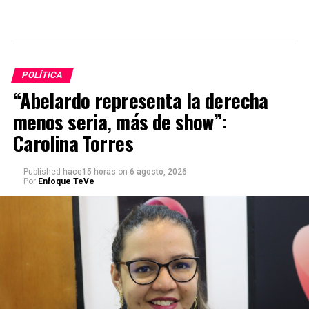
POLÍTICA
“Abelardo representa la derecha
menos seria, más de show”:
Carolina Torres
Published
hace15 horas
on
6 agosto, 2026
Por
Enfoque TeVe