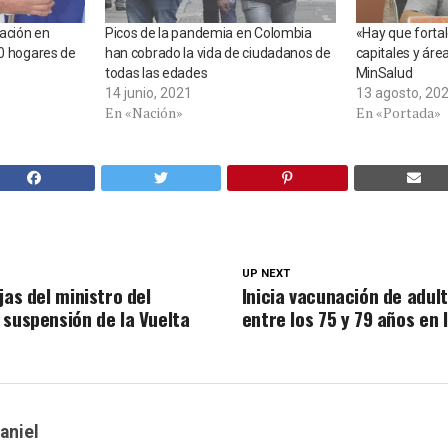
nación en
Picos de la pandemia en Colombia
«Hay que forta
30 hogares de
han cobrado la vida de ciudadanos de
capitales y áre
todas las edades
MinSalud
14 junio, 2021
13 agosto, 20
En «Nación»
En «Portada»
UP NEXT
jas del ministro del
Inicia vacunación de adu
 suspensión de la Vuelta
entre los 75 y 79 años en
aniel