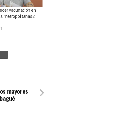
lecer vacunación en
as metropolitanas»:
21
ltos mayores
 Ibagué