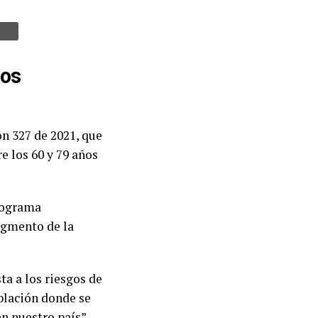
tos
ón 327 de 2021, que
re los 60 y 79 años
programa
segmento de la
a a los riesgos de
blación donde se
n nuestro país”.