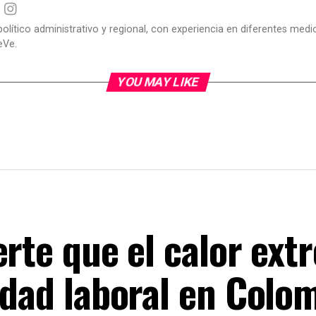
político administrativo y regional, con experiencia en diferentes me
eVe.
YOU MAY LIKE
erte que el calor ex
idad laboral en Colo