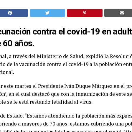
unación contra el covid-19 en adul
 60 años.
al, a través del Ministerio de Salud, expidió la Resoluci
cio de la vacunación contra el covid-19 a la población ent
cional.
cer este martes el Presidente Iván Duque Márquez en el 
ón’, en el cual destacó que con la inmunización de este 
e se le está restando letalidad al virus.
 de Estado. “Estamos atendiendo la población más expuest
briendo a mayores de 70 años; estamos cubriendo una po
l 54% de los incidentes fatales causados por el covid-19 e