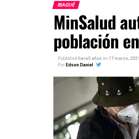
IBAGUÉ
MinSalud aut
población en
Published
hace5 años
on
17 marzo, 202
Por
Edson.Daniel