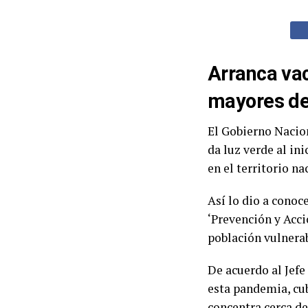
Arranca vac
mayores de
El Gobierno Nacion
da luz verde al ini
en el territorio na
Así lo dio a cono
‘Prevención y Acci
población vulnerabl
De acuerdo al Jefe
esta pandemia, cu
concentra cerca de