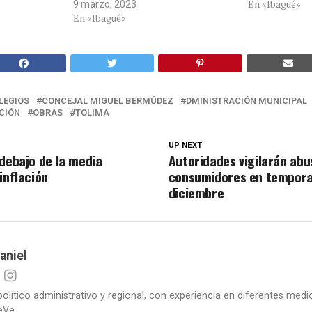
En «Ibagué»
9 marzo, 2023
En «Ibagué»
LEGIOS
CONCEJAL MIGUEL BERMÚDEZ
DMINISTRACIÓN MUNICIPAL
CIÓN
OBRAS
TOLIMA
UP NEXT
 debajo de la media
Autoridades vigilarán abu
inflación
consumidores en tempor
diciembre
aniel
político administrativo y regional, con experiencia en diferentes me
eVe.