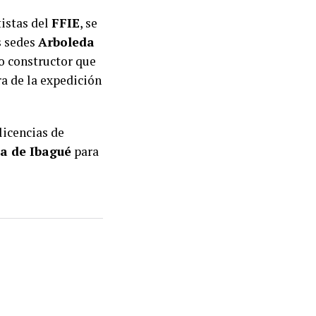
istas del
FFIE
, se
s sedes
Arboleda
vo constructor que
ra de la expedición
licencias de
ía de Ibagué
para