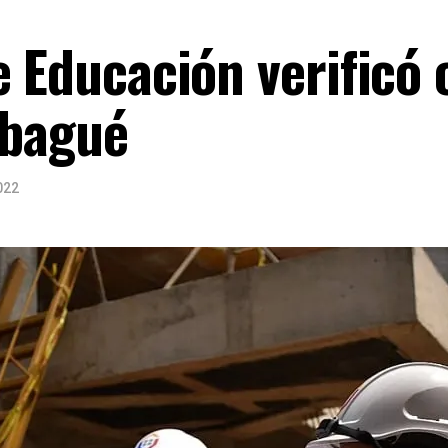
e Educación verificó 
Ibagué
022