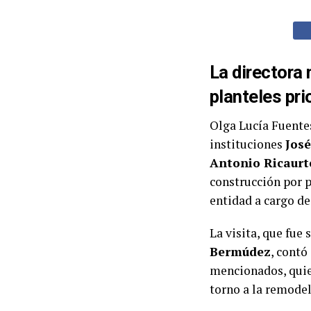
La directora 
planteles pr
Olga Lucía Fuentes
instituciones
Jos
Antonio Ricaurte
construcción por p
entidad a cargo de
La visita, que fue 
Bermúdez
, contó
mencionados, quien
torno a la remode