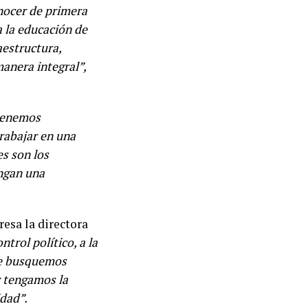
onocer de primera
a la educación de
aestructura,
manera integral”,
 tenemos
trabajar en una
es son los
engan una
resa la directora
trol político, a la
ue busquemos
y tengamos la
idad”.