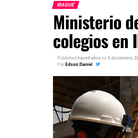
IBAGUÉ
Ministerio d
colegios en 
Published
hace4 años
on
5 diciembre, 2
Por
Edson.Daniel