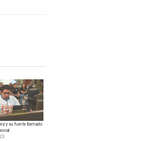
z y su fuerte llamado
ional
023