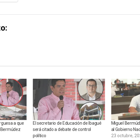
o:
rguesa a que
El secretario de Educación de Ibagué
Miguel Bermúde
el Bermúdez
será citado a debate de control
al Gobierno Nac
político
23 octubre, 2