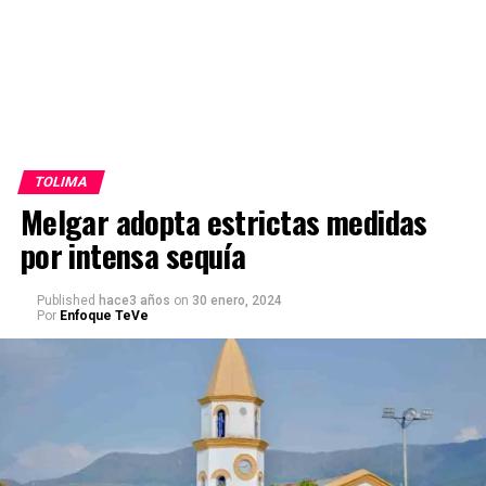
TOLIMA
Melgar adopta estrictas medidas
por intensa sequía
Published
hace3 años
on
30 enero, 2024
Por
Enfoque TeVe